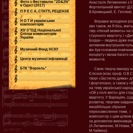
Фото з Фестивалю "2D&2N"
Анастасія Литвиненко з її
в Одесі (2017)
Фортепіанний квінтет (Д.
П Р Е С А, СТАТТІ, РЕЦЕНЗІЇ
В.Кривицький, Є. Геплюк).
Н О Т И українських
Вправне володіння різн
композиторів
(він також, як Я.Кісь, вчи
ХІУ З"ЇЗД Національної
твір «Нехай мовчить» на ос
Спілки композиторів
струнного квартету, і «Д
України
.
Богдан – людина дуже енер
активним внутрішнім пуль
Музичний Фонд НСКУ
він був головним помічник
концерту і вклав багато с
Центр музичної інформації
моментів.
БТК "Ворзель"
Свою творчу манеру на
Єлісєєв (клас проф. О.В.
творі «Застигла думка» 
і фортепіано, а також у «
на тему української народн
«Ой у полі жито» для стр
квартету. У Варіаціях, суд
розвитку, творчим завда
якнайбільше образне
переосмислення теми,
і
композитор з цим цілком 
за допомогою виконавців
(А.Литвиненко, М.Новак, 
М.Чайкіна).