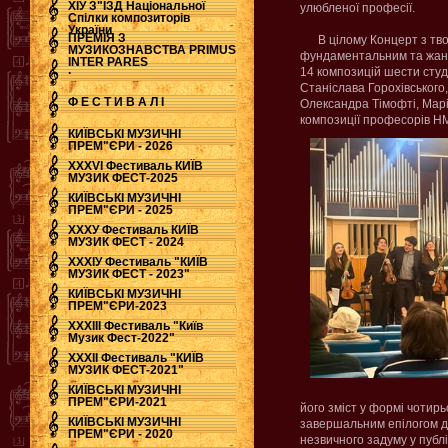
ХІУ З"ЇЗД Національної
улюбленої професії.
Спілки композиторів
України
ПРЕМІЯ З
В цілому Концерт з твор
МУЗИКОЗНАВСТВА PRIMUS
фундаментальним та жанр
INTER PARES
.
14 композицій шести студ
Станіслава Горохівського,
Ф Е С Т И В А Л І
Олександра Тімофті, Марі
композиції професорів НМ
КИЇВСЬКІ МУЗИЧНІ
ПРЕМ"ЄРИ - 2026
ХХХVI Фестиваль КИЇВ
МУЗИК ФЕСТ-2025
КИЇВСЬКІ МУЗИЧНІ
ПРЕМ"ЄРИ - 2025
ХХХУ Фестиваль КИЇВ
МУЗИК ФЕСТ - 2024
ХХХІУ Фестиваль "КИЇВ
МУЗИК ФЕСТ - 2023"
КИЇВСЬКІ МУЗИЧНІ
ПРЕМ"ЄРИ-2023
ХХХІІІ Фестиваль "Київ
Музик Фест-2022"
ХХХІІ Фестиваль "КИЇВ
МУЗИК ФЕСТ-2021"
КИЇВСЬКІ МУЗИЧНІ
ПРЕМ"ЄРИ-2021
його зміст у формі чотирь
КИЇВСЬКІ МУЗИЧНІ
завершальним епілогом дл
ПРЕМ"ЄРИ - 2020
незвичного задуму у публ