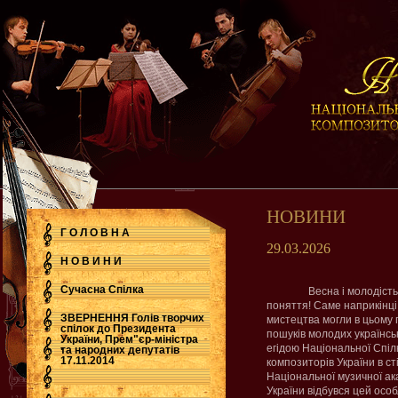
НОВИНИ
Г О Л О В Н А
29.03.2026
Н О В И Н И
Сучасна Cпілка
Весна і молодість
поняття! Саме наприкінц
ЗВЕРНЕННЯ Голів творчих
мистецтва могли в цьому 
спілок до Президента
пошуків молодих українсь
України, Прем"єр-міністра
.
егідою
Національної Спіл
та народних депутатів
17.11.2014
композиторів України в ст
Національної музичної ак
України відбувся цей осо