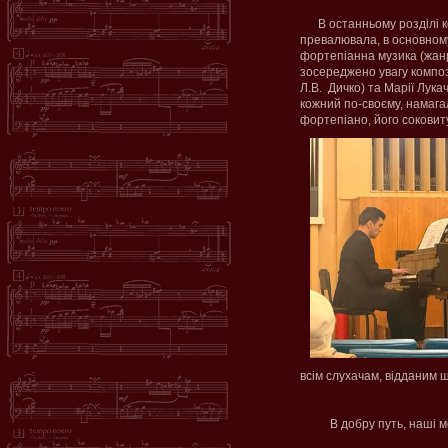
В останньому розділі к
превалювала, в основном
фортепіанна музика (жанри
зосереджено увагу композ
Л.В.
Дичко) та Марії Лука
кожний по-своєму, намага
фортепіано, його соковит
всім слухачам, відданим 
В добру путь, наші мол