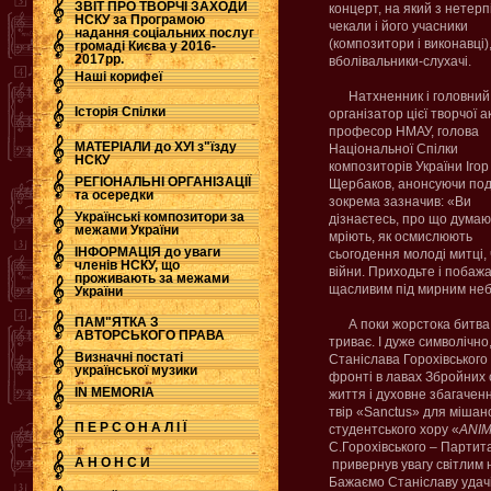
ЗВІТ ПРО ТВОРЧІ ЗАХОДИ
концерт, на який з нетер
НСКУ за Програмою
чекали і його учасники
надання соціальних послуг
.
(композитори і виконавці),
громаді Києва у 2016-
2017рр.
вболівальники-слухачі.
Наші корифеї
Натхненник і головний
Історія Спілки
організатор цієї творчої ак
професор НМАУ, голова
МАТЕРІАЛИ до ХУІ з"їзду
Національної Спілки
НСКУ
композиторів України Ігор
РЕГІОНАЛЬНІ ОРГАНІЗАЦІЇ
Щербаков, анонсуючи под
та осередки
зокрема зазначив: «Ви
Українські композитори за
дізнаєтесь, про що думаю
межами України
мріють, як осмислюють
ІНФОРМАЦІЯ до уваги
сьогодення молоді митці,
членів НСКУ, що
війни. Приходьте і побажа
проживають за межами
щасливим під мирним неб
України
ПАМ"ЯТКА З
А поки
жорстока битва
АВТОРСЬКОГО ПРАВА
триває. І дуже символічн
Визначні постаті
Станіслава Горохівського
української музики
фронті в лавах Збройних 
IN MEMORIA
життя і духовне збагачен
твір «
Sanctus
» для мішан
П Е Р С О Н А Л І Ї
студентського хору «
ANI
С.Горохівського – Партита
А Н О Н С И
привернув увагу світлим 
Бажаємо Станіславу удач