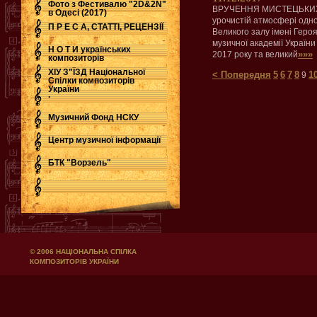
Фото з Фестивалю "2D&2N"
ВРУЧЕННЯ МИСТЕЦЬКИХ ПР
в Одесі (2017)
урочистій атмосфері одно
П Р Е С А, СТАТТІ, РЕЦЕНЗІЇ
Великого залу імені Геро
музичної академії України
Н О Т И українських
»»»
2017 року та великий
композиторів
ХІУ З"ЇЗД Національної
< Попередня
5
6
7
8
1
9
Спілки композиторів
України
.
Музичний Фонд НСКУ
Центр музичної інформації
БТК "Ворзель"
© 2006 НАЦІОНАЛЬНА СПІЛКА
КОМПОЗИТОРІВ УКРАЇНИ