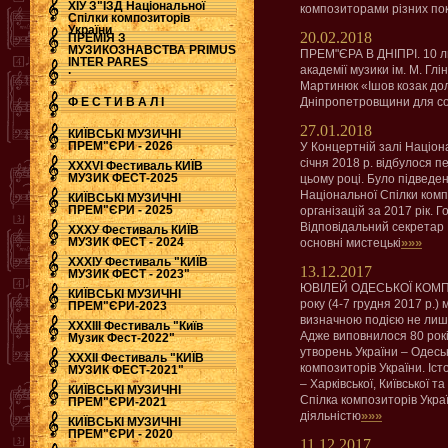
ХІУ З"ЇЗД Національної
композиторами різних пок
Спілки композиторів
України
20.02.2018
ПРЕМІЯ З
МУЗИКОЗНАВСТВА PRIMUS
ПРЕМ"ЄРА В ДНІПРІ. 10 лю
INTER PARES
.
академії музики ім. М. Гл
Мартинюк «Ішов козак до
Ф Е С Т И В А Л І
Дніпропетровщини для со
27.01.2018
КИЇВСЬКІ МУЗИЧНІ
ПРЕМ"ЄРИ - 2026
У Концертній залі Націон
січня 2018 р. відбулося 
ХХХVI Фестиваль КИЇВ
МУЗИК ФЕСТ-2025
цьому році. Було підведен
Національної Спілки компо
КИЇВСЬКІ МУЗИЧНІ
ПРЕМ"ЄРИ - 2025
організацій за 2017 рік. 
Відповідальний секретар
ХХХУ Фестиваль КИЇВ
МУЗИК ФЕСТ - 2024
»»»
основні мистецькі
ХХХІУ Фестиваль "КИЇВ
13.12.2017
МУЗИК ФЕСТ - 2023"
ЮВІЛЕЙ ОДЕСЬКОЇ КОМПО
КИЇВСЬКІ МУЗИЧНІ
року (4-7 грудня 2017 р.
ПРЕМ"ЄРИ-2023
визначною подією не лише
ХХХІІІ Фестиваль "Київ
Адже виповнилося 80 рок
Музик Фест-2022"
утворень України – Одеськ
ХХХІІ Фестиваль "КИЇВ
композиторів України. Іст
МУЗИК ФЕСТ-2021"
– Харківської, Київської 
КИЇВСЬКІ МУЗИЧНІ
Спілка композиторів Укра
ПРЕМ"ЄРИ-2021
»»»
діяльністю
КИЇВСЬКІ МУЗИЧНІ
ПРЕМ"ЄРИ - 2020
11.12.2017