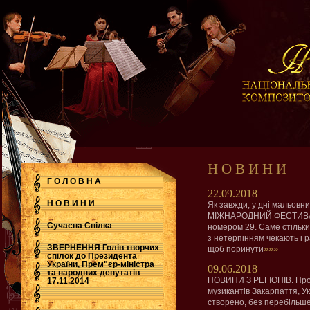
Н О В И Н И
Г О Л О В Н А
22.09.2018
Н О В И Н И
Як завжди, у дні мальовнич
МІЖНАРОДНИЙ ФЕСТИВАЛ
Сучасна Cпілка
номером 29. Саме стільки 
з нетерпінням чекають і 
ЗВЕРНЕННЯ Голів творчих
»»»
щоб поринути
спілок до Президента
України, Прем"єр-міністра
09.06.2018
.
та народних депутатів
НОВИНИ З РЕГІОНІВ. Прот
17.11.2014
музикантів Закарпаття, У
створено, без перебільш