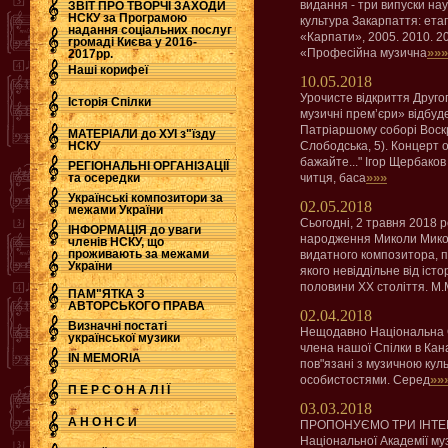
видання - три випуски на
ЗВІТ ПРО ТВОРЧІ ЗАХОДИ
НСКУ за Програмою
культура Закарпаття: ета
надання соціальних послуг
«Карпати», 2005. 2010. 201
.
громаді Києва у 2016-
»»»
«Професійна музична
2017рр.
Наші корифеї
10.05.2018
Урочисте відкриття Друго
Історія Спілки
музичні прем’єри» відбуде
Патріаршому соборі Воскр
МАТЕРІАЛИ до ХУІ з"їзду
НСКУ
Слободська, 5). Концерт 
бажайте..." Ігор Щербак
РЕГІОНАЛЬНІ ОРГАНІЗАЦІЇ
»»»
та осередки
читця, баса
Українські композитори за
02.05.2018
межами України
Сьогодні, 2 травня 2018 р
ІНФОРМАЦІЯ до уваги
народження Миколи Микола
членів НСКУ, що
проживають за межами
видатного композитора, пе
України
якого невіддільне від іст
половини ХХ століття. М.
ПАМ"ЯТКА З
АВТОРСЬКОГО ПРАВА
02.04.2018
Визначні постаті
Нещодавно Національна С
української музики
члена нашої Спілки в Кан
IN MEMORIA
пов"язані з музичною куль
»»
особистостями. Серед
П Е Р С О Н А Л І Ї
03.03.2018
А Н О Н С И
ПРОПОНУЄМО ТРИ ІНТЕРВ
Національної Академії муз