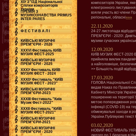
ХІУ З"ЇЗД Національної
композиторів України, як
Спілки композиторів
електронного листування 
України
ПРЕМІЯ З
взяли участь всі члени П
МУЗИКОЗНАВСТВА PRIMUS
»»»
регіональні, обласні
INTER PARES
.
22.11.2020
Ф Е С Т И В А Л І
24-27 листопада відбуде
ПРЕМ"ЄРИ - 2020!. Дивітьс
КИЇВСЬКІ МУЗИЧНІ
музики сучасних українсь
ПРЕМ"ЄРИ - 2026
12.09.2020
ХХХVI Фестиваль КИЇВ
МУЗИК ФЕСТ-2025
КИЇВ МУЗИК ФЕСТ-2020 
прийняла виклик пандеміч
КИЇВСЬКІ МУЗИЧНІ
ПРЕМ"ЄРИ - 2025
а найголовніше, безпечн
>> Більшість подій відбуд
ХХХУ Фестиваль КИЇВ
МУЗИК ФЕСТ - 2024
17.03.2020
ХХХІУ Фестиваль "КИЇВ
ГОЛОВА Національної Спі
МУЗИК ФЕСТ - 2023"
видав Наказ по Правлінню
КИЇВСЬКІ МУЗИЧНІ
Кабінету Міністрів Україн
ПРЕМ"ЄРИ-2023
поширенню на території У
ХХХІІІ Фестиваль "Київ
метою попередження розп
Музик Фест-2022"
інфекції (COVID-19) на те
ХХХІІ Фестиваль "КИЇВ
обмежувальні заходи в ро
МУЗИК ФЕСТ-2021"
України.Публікуємо текст
КИЇВСЬКІ МУЗИЧНІ
ПРЕМ"ЄРИ-2021
03.02.2020
КИЇВСЬКІ МУЗИЧНІ
НОВИЙ ФЕСТИВАЛЬ УКРА
ПРЕМ"ЄРИ - 2020
лютого по 1 березня в Нь