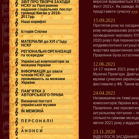
вересня відкривається Х
ЗВІТ ПРО ТВОРЧІ ЗАХОДИ
НСКУ за Програмою
Фест-2021». Як завжди, йо
надання соціальних послуг
»»»
представити сучасну
.
громаді Києва у 2016-
2017рр.
15.09.2021
Наші корифеї
Протягом року на засіда
року неодноразово розгл
Історія Спілки
проведення чергового ХУІ
2020 року і був перенесен
МАТЕРІАЛИ до ХУІ з"їзду
НСКУ
епідеміологічної ситуації 
жорстких карантинних обм
РЕГІОНАЛЬНІ ОРГАНІЗАЦІЇ
та осередки
Правління була остаточ
Українські композитори за
12.06.2021
межами України
14-17 червня 2021 року в 
ІНФОРМАЦІЯ до уваги
Музичні Прем’єри. Дивітьс
членів НСКУ, що
проживають за межами
музики сучасних українсь
України
фестивалю у ФБ. Також вс
ПАМ"ЯТКА З
24.04.2021
АВТОРСЬКОГО ПРАВА
Незважаючи на тяжкі реал
Визначні постаті
композиторів України все
української музики
Правління, яке присвятил
IN MEMORIA
актуальному питанню – п
спільноти свіжими молод
П Е Р С О Н А Л І Ї
квітня 2021 року у віддал
А Н О Н С И
23.11.2020
ВІДБУЛОСЯ ЗАСІДАННЯ П