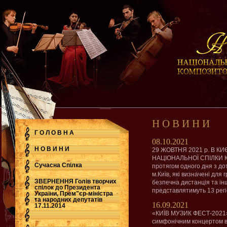
Н О В И Н И
Г О Л О В Н А
08.10.2021
Н О В И Н И
29 ЖОВТНЯ 2021 р. В КИ
НАЦІОНАЛЬНОЇ СПІЛКИ К
Сучасна Cпілка
протягом одного дня з д
м.Київ, які визначені для
ЗВЕРНЕННЯ Голів творчих
безпечна дистанція та ін
спілок до Президента
представлятимуть 13 рег
України, Прем"єр-міністра
.
та народних депутатів
16.09.2021
17.11.2014
«КИЇВ МУЗИК ФЕСТ-2021» 
симфонічним концертом в 