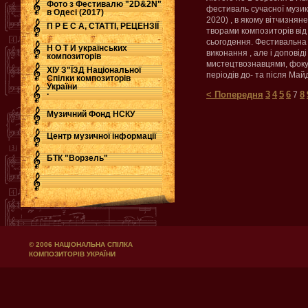
Фото з Фестивалю "2D&2N"
фестиваль сучасної музики
в Одесі (2017)
2020) , в якому вітчизня
П Р Е С А, СТАТТІ, РЕЦЕНЗІЇ
творами композиторів від
сьогодення. Фестивальна 
Н О Т И українських
виконання , але і доповіді
композиторів
мистецтвознавцями, фокус
ХІУ З"ЇЗД Національної
періодів до- та після Май
Спілки композиторів
України
.
< Попередня
3
4
5
6
8
7
Музичний Фонд НСКУ
Центр музичної інформації
БТК "Ворзель"
© 2006 НАЦІОНАЛЬНА СПІЛКА
КОМПОЗИТОРІВ УКРАЇНИ